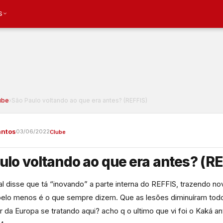
S
ube
›
São Paulo voltando ao que era antes? (REFFIS)
antos
03/06/2022
Clube
ulo voltando ao que era antes? (RE
al disse que tá “inovando” a parte interna do REFFIS, trazendo n
elo menos é o que sempre dizem. Que as lesões diminuíram tod
 da Europa se tratando aqui? acho q o ultimo que vi foi o Kaká a