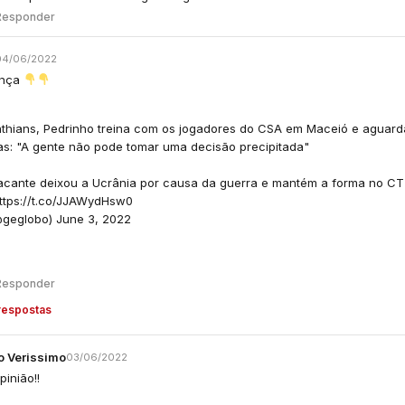
Responder
04/06/2022
ença
nthians, Pedrinho treina com os jogadores do CSA em Maceió e aguard
as: "A gente não pode tomar uma decisão precipitada"
acante deixou a Ucrânia por causa da guerra e mantém a forma no CT
ttps://t.co/JJAWydHsw0
@geglobo)
June 3, 2022
Responder
respostas
o Verissimo
03/06/2022
inião!!