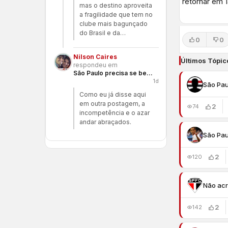
retornar em 1
mas o destino aproveita
a fragilidade que tem no
clube mais bagunçado
do Brasil e da…
0
0
Nilson Caires
Últimos Tópic
respondeu em
São Paulo precisa se benzer
1d
São Pau
Como eu já disse aqui
em outra postagem, a
2
74
incompetência e o azar
andar abraçados.
São Pau
2
120
Não acr
2
142