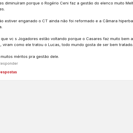
es diminuíram porque o Rogério Ceni faz a gestão do elenco muito Mel
es.
ão estiver enganado o CT ainda não foi reformado e a Câmara hiperbar
a.
 que vc s Jogadores estão voltando porque o Casares faz muito bem a
, viram como ele tratou o Lucas, todo mundo gosta de ser bem tratado
 muitos méritos pra gestão dele.
Responder
respostas