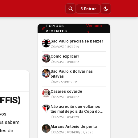
Entrar
Ver tudo
TOPICOS
RECENTES
→
São Paulo precisa se benzer
3
2
0
74
21h
Como explicar?
5
3
0
866
1d
São Paulo x Bolivar nas
oitavas
1
2
0
120
1d
Casares covarde
FFIS)
2
2
0
660
1d
Não acredito que voltamos
tão mal depois da Copa do
ovos
Mundo
3
2
0
142
2d
os sabem,
Marcos Antônio de ponta
ntes de
3
2
0
314
30/07/2026