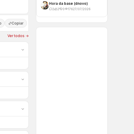
Hora da base (dnovo)
2
2
0
176
27/07/2026
p
Copiar
Ver todos →