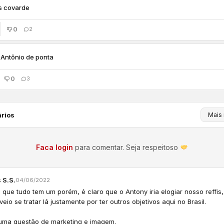
s covarde
0
2
Antônio de ponta
0
3
rios
Faca login
para comentar. Seja respeitoso
 S.S.
04/06/2022
 que tudo tem um porém, é claro que o Antony iria elogiar nosso reffis
veio se tratar lá justamente por ter outros objetivos aqui no Brasil.
uma questão de marketing e imagem.