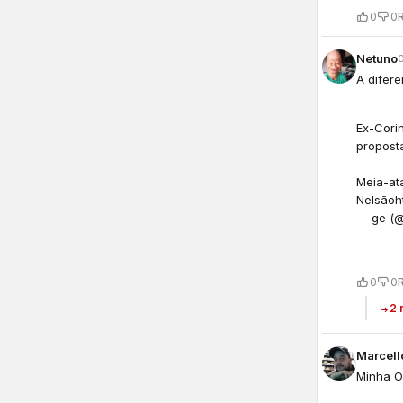
0
0
Netuno
A difer
Ex-Cori
propost
Meia-at
Nelsão
h
— ge (
0
0
2 
Marcell
Minha Op