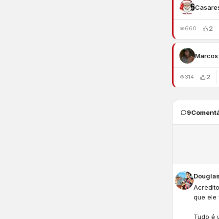
Casare
2
660
Marcos 
2
314
9
Comentá
Douglas
Acredito
que ele 
Tudo é 