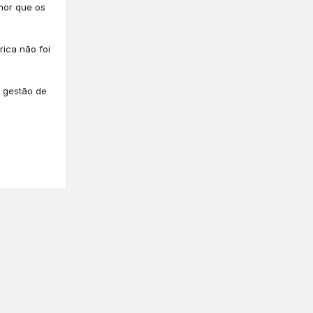
hor que os
ica não foi
 gestão de
.