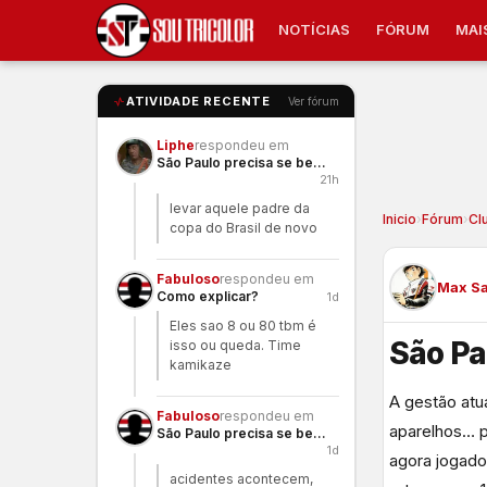
NOTÍCIAS
FÓRUM
MAI
ATIVIDADE RECENTE
Ver fórum
Liphe
respondeu em
São Paulo precisa se benzer
21h
levar aquele padre da
Inicio
›
Fórum
›
Cl
copa do Brasil de novo
Fabuloso
respondeu em
Max S
Como explicar?
1d
Eles sao 8 ou 80 tbm é
São Pa
isso ou queda. Time
kamikaze
A gestão atu
Fabuloso
respondeu em
aparelhos… p
São Paulo precisa se benzer
1d
agora jogador
acidentes acontecem,