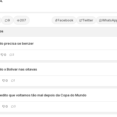
4.
9
207
Facebook
Twitter
WhatsAp
os
lo precisa se benzer
0
3
lo x Bolivar nas oitavas
0
1
edito que voltamos tão mal depois da Copa do Mundo
0
3