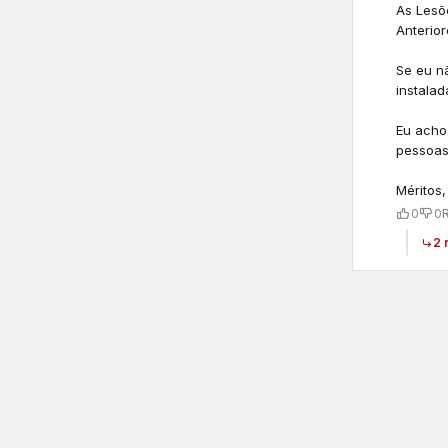
As Lesõ
Anterior
Se eu n
instalad
Eu acho
pessoas
Méritos,
0
0
2 