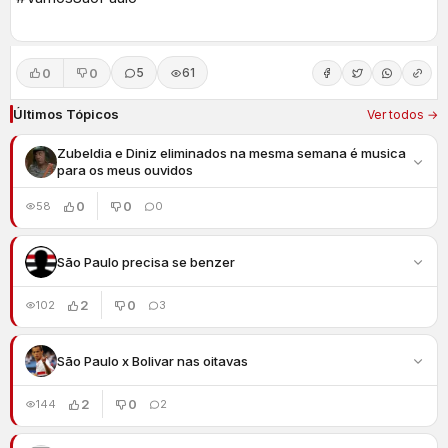
0
0
5
61
Últimos Tópicos
Ver todos →
Zubeldia e Diniz eliminados na mesma semana é musica
para os meus ouvidos
0
0
58
0
São Paulo precisa se benzer
2
0
102
3
São Paulo x Bolivar nas oitavas
2
0
144
2