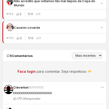
Não acredito que voltamos tão mal depois da Copa do
Mundo
2
0
154
3
Casares covarde
2
0
722
4
5
Comentários
Faca login
para comentar. Seja respeitoso
Cléverton
15/07/2022
KKKKKKKKKKKKKKKKKKKK
0
0
Responder