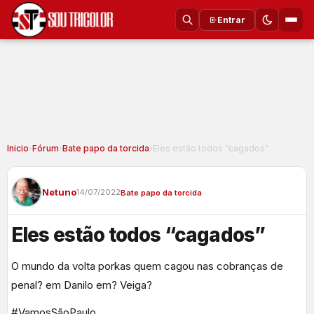
Entrar
Inicio
›
Fórum
›
Bate papo da torcida
›
Eles estão todos “cagados”
Netuno
14/07/2022
Bate papo da torcida
Eles estão todos “cagados”
O mundo da volta porkas quem cagou nas cobranças de
penal? em Danilo em? Veiga?
#VamosSãoPaulo