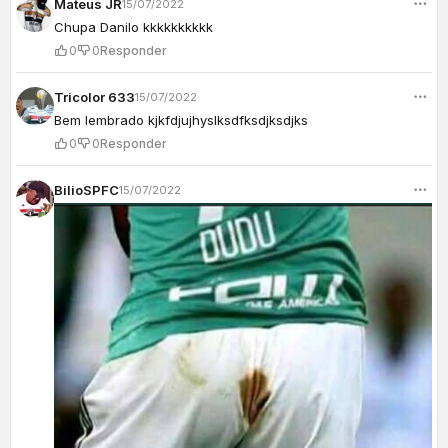
Mateus JR
15/07/2022
Chupa Danilo kkkkkkkkkk
0
0
Responder
Tricolor 633
15/07/2022
Bem lembrado kjkfdjujhyslksdfksdjksdjks
0
0
Responder
BilioSPFC
15/07/2022