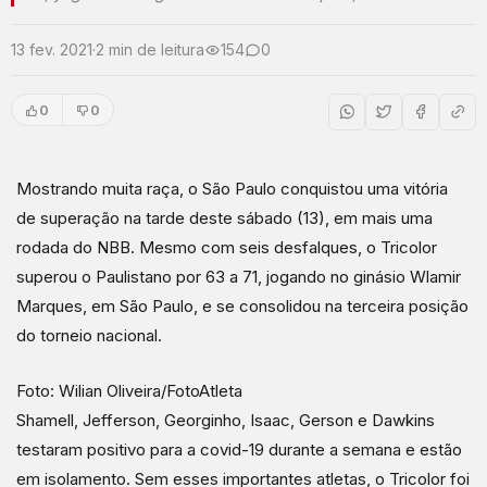
13 fev. 2021
·
2 min de leitura
154
0
0
0
Mostrando muita raça, o São Paulo conquistou uma vitória
de superação na tarde deste sábado (13), em mais uma
rodada do NBB. Mesmo com seis desfalques, o Tricolor
superou o Paulistano por 63 a 71, jogando no ginásio Wlamir
Marques, em São Paulo, e se consolidou na terceira posição
do torneio nacional.
Foto: Wilian Oliveira/FotoAtleta
Shamell, Jefferson, Georginho, Isaac, Gerson e Dawkins
testaram positivo para a covid-19 durante a semana e estão
em isolamento. Sem esses importantes atletas, o Tricolor foi