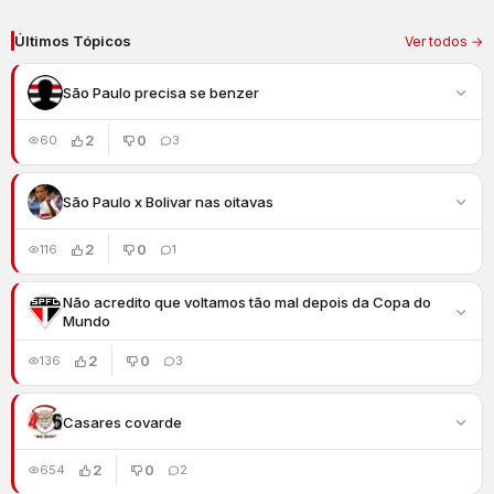
Últimos Tópicos
Ver todos →
São Paulo precisa se benzer
2
0
60
3
São Paulo x Bolivar nas oitavas
2
0
116
1
Não acredito que voltamos tão mal depois da Copa do
Mundo
2
0
136
3
Casares covarde
2
0
654
2