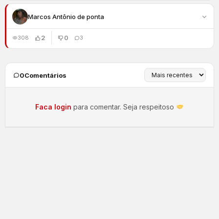
Marcos Antônio de ponta
2
0
308
3
0
Comentários
Faca login
para comentar. Seja respeitoso