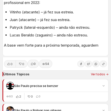
profissional em 2022:
Vitinho (atacante) – já fez sua estreia.
Juan (atacante) – já fez sua estreia.
Patryck (lateral-esquerdo) – ainda não estreou.
Lucas Beraldo (zagueiro) – ainda não estreou.
A base vem forte para a próxima temporada, aguardem
0
0
0
54
Últimos Tópicos
Ver todos →
São Paulo precisa se benzer
2
0
60
3
São Paulo x Bolivar nas oitavas