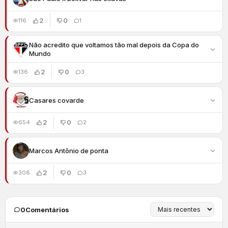
2
0
116
1
Não acredito que voltamos tão mal depois da Copa do
Mundo
2
0
136
3
Casares covarde
2
0
654
2
Marcos Antônio de ponta
2
0
308
3
0
Comentários