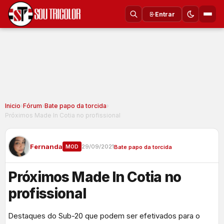
Entrar
Inicio
›
Fórum
›
Bate papo da torcida
›
Próximos Made In Cotia no profissional
Fernanda
29/09/2021
MOD
Bate papo da torcida
Próximos Made In Cotia no
profissional
Destaques do Sub-20 que podem ser efetivados para o