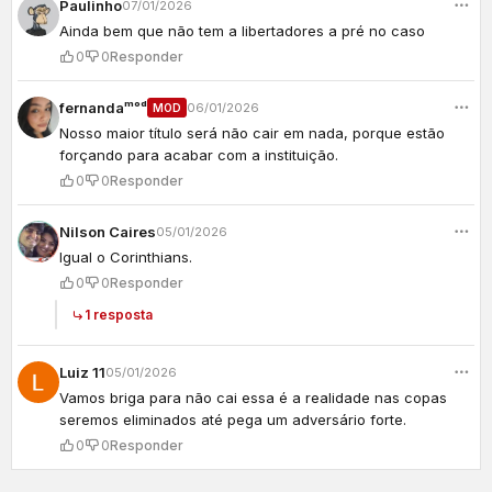
Paulinho
07/01/2026
Ainda bem que não tem a libertadores a pré no caso
0
0
Responder
fernandaᵐᵒᵈ
06/01/2026
MOD
Nosso maior título será não cair em nada, porque estão
forçando para acabar com a instituição.
0
0
Responder
Nilson Caires
05/01/2026
Igual o Corinthians.
0
0
Responder
1 resposta
Luiz 11
05/01/2026
Vamos briga para não cai essa é a realidade nas copas
seremos eliminados até pega um adversário forte.
0
0
Responder