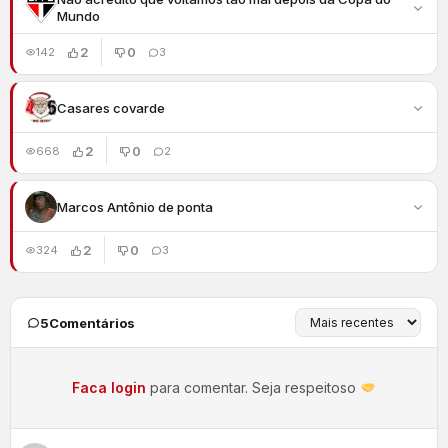
Mundo
2
0
142
3
Casares covarde
2
0
668
2
Marcos Antônio de ponta
2
0
324
3
5
Comentários
Faca login
para comentar. Seja respeitoso