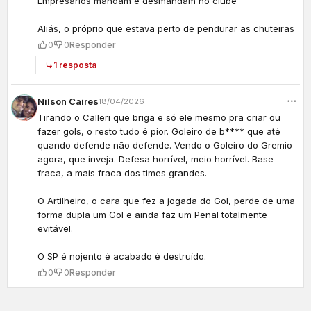
Empresários mandam e desmandam no clube
Aliás, o próprio que estava perto de pendurar as chuteiras
0
0
Responder
1 resposta
Nilson Caires
18/04/2026
Tirando o Calleri que briga e só ele mesmo pra criar ou
fazer gols, o resto tudo é pior. Goleiro de b**** que até
quando defende não defende. Vendo o Goleiro do Gremio
agora, que inveja. Defesa horrível, meio horrível. Base
fraca, a mais fraca dos times grandes.
O Artilheiro, o cara que fez a jogada do Gol, perde de uma
forma dupla um Gol e ainda faz um Penal totalmente
evitável.
O SP é nojento é acabado é destruído.
0
0
Responder