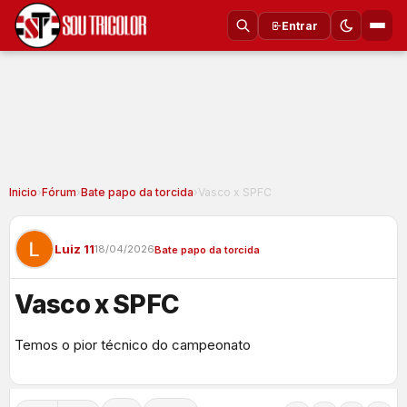
Entrar
Inicio
›
Fórum
›
Bate papo da torcida
›
Vasco x SPFC
Luiz 11
18/04/2026
Bate papo da torcida
Vasco x SPFC
Temos o pior técnico do campeonato