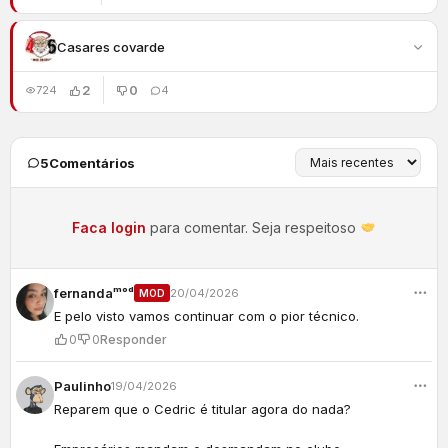
Casares covarde
2
0
724
4
5
Comentários
Faca login
para comentar. Seja respeitoso
fernandaᵐᵒᵈ
20/04/2026
MOD
E pelo visto vamos continuar com o pior técnico.
0
0
Responder
Paulinho
19/04/2026
Reparem que o Cedric é titular agora do nada?