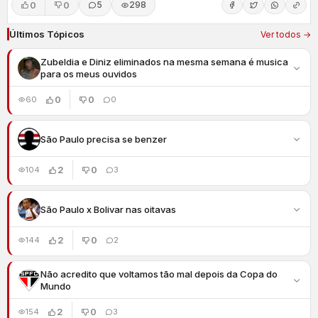
0
0
5
298
Últimos Tópicos
Ver todos →
Zubeldia e Diniz eliminados na mesma semana é musica
para os meus ouvidos
0
0
60
0
São Paulo precisa se benzer
2
0
104
3
São Paulo x Bolivar nas oitavas
2
0
144
2
Não acredito que voltamos tão mal depois da Copa do
Mundo
2
0
154
3