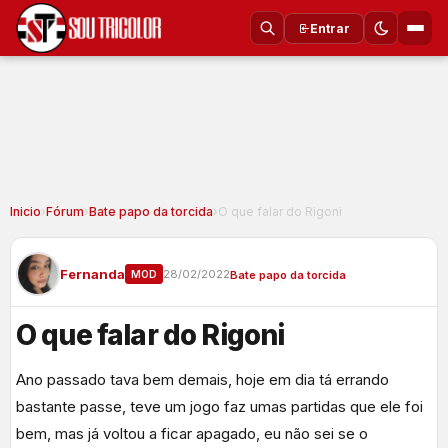
Entrar
Inicio
›
Fórum
›
Bate papo da torcida
›
O que falar do Rigoni
Fernanda
28/02/2022
MOD
Bate papo da torcida
O que falar do Rigoni
Ano passado tava bem demais, hoje em dia tá errando
bastante passe, teve um jogo faz umas partidas que ele foi
bem, mas já voltou a ficar apagado, eu não sei se o