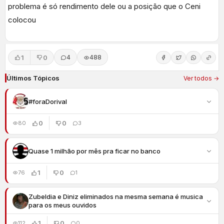
problema é só rendimento dele ou a posição que o Ceni
colocou
1
0
4
488
Últimos Tópicos
Ver todos →
#foraDorival
0
0
80
3
Quase 1 milhão por mês pra ficar no banco
1
0
76
1
Zubeldia e Diniz eliminados na mesma semana é musica
para os meus ouvidos
1
0
112
0