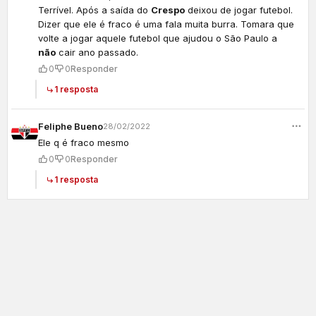
Terrível. Após a saída do
Crespo
deixou de jogar futebol.
Dizer que ele é fraco é uma fala muita burra. Tomara que
volte a jogar aquele futebol que ajudou o São Paulo a
não
cair ano passado.
0
0
Responder
1 resposta
Feliphe Bueno
28/02/2022
Ele q é fraco mesmo
0
0
Responder
1 resposta