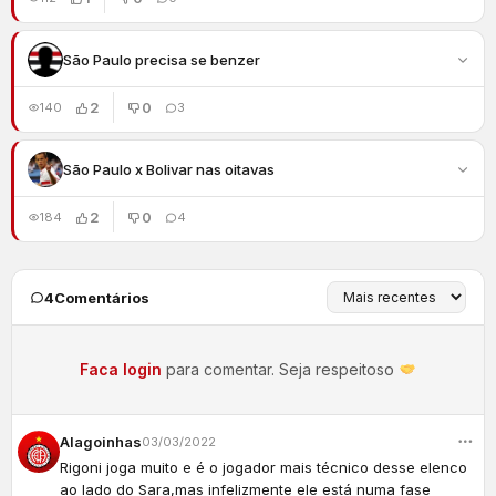
São Paulo precisa se benzer
2
0
140
3
São Paulo x Bolivar nas oitavas
2
0
184
4
4
Comentários
Faca login
para comentar. Seja respeitoso
Alagoinhas
03/03/2022
Rigoni joga muito e é o jogador mais técnico desse elenco
ao lado do Sara,mas infelizmente ele está numa fase