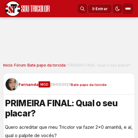
Entrar
Inicio
›
Fórum
›
Bate papo da torcida
›
PRIMEIRA FINAL: Qual o seu placar?
Fernanda
29/03/2022
MOD
Bate papo da torcida
PRIMEIRA FINAL: Qual o seu
placar?
Quero acreditar que meu Tricolor vai fazer 2×0 amanhã, e aí,
qual o palpite de vocês?