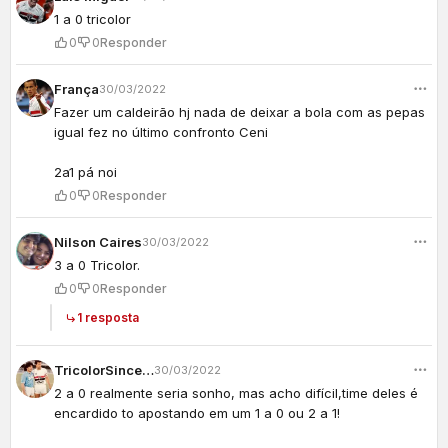
1 a 0 tricolor
0
0
Responder
França
30/03/2022
Fazer um caldeirão hj nada de deixar a bola com as pepas
igual fez no último confronto Ceni
2a1 pá noi
0
0
Responder
Nilson Caires
30/03/2022
3 a 0 Tricolor.
0
0
Responder
1 resposta
TricolorSincero
30/03/2022
2 a 0 realmente seria sonho, mas acho difícil,time deles é
encardido to apostando em um 1 a 0 ou 2 a 1!