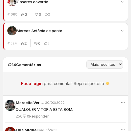
Casares covarde
2
0
668
2
Marcos Antônio de ponta
2
0
324
3
14
Comentários
Faca login
para comentar. Seja respeitoso
Marcello Verissimo
30/03/2022
QUALQUER VITORIA ESTA BOM.
0
0
Responder
Luís Miguel
30/03/2022