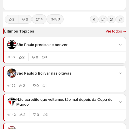
8
0
14
183
Últimos Tópicos
Ver todos →
São Paulo precisa se benzer
2
0
86
3
São Paulo x Bolivar nas oitavas
2
0
122
1
Não acredito que voltamos tão mal depois da Copa do
Mundo
2
0
142
3