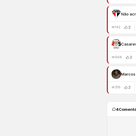
Não acr
2
142
Casare
2
668
Marcos 
2
316
4
Comentá