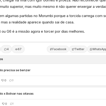
o, chegar na final com Igor Gomes é proeza. Não reconhecer que
muito superior, mas muito mesmo é não querer enxergar a verda
m algumas partidas no Morumbi porque a torcida carrega com s
mas a realidade aparece quando sai de casa.
 ou G6 é a missão agora e torcer por dias melhores.
4
67
Facebook
Twitter
WhatsAp
os
lo precisa se benzer
0
3
lo x Bolivar nas oitavas
0
1