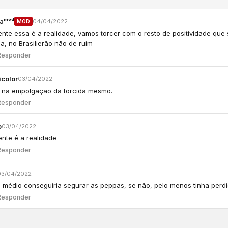
aᵐᵒᵈ
04/04/2022
MOD
ente essa é a realidade, vamos torcer com o resto de positividade que
la, no Brasilierão não de ruim
Responder
icolor
03/04/2022
i na empolgação da torcida mesmo.
Responder
o
03/04/2022
ente é a realidade
Responder
03/04/2022
e médio conseguiria segurar as peppas, se não, pelo menos tinha per
Responder