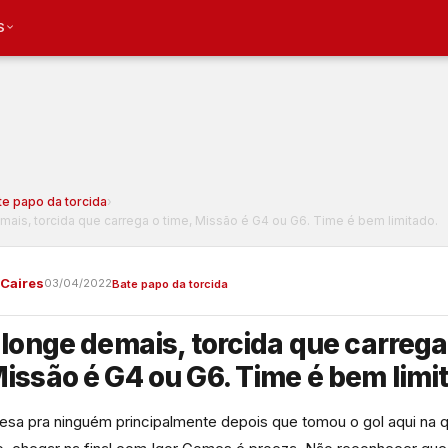
S
te papo da torcida
›
mais, torcida que carrega o time, Missão é G4 ou G6. Time é bem limitado.
 Caires
03/04/2022
Bate papo da torcida
é longe demais, torcida que carrega
Missão é G4 ou G6. Time é bem limi
resa pra ninguém principalmente depois que tomou o gol aqui na qu