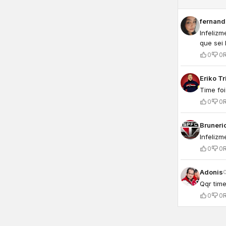
fernand
Infelizm
que sei 
0
0
Eriko Tr
Time fo
0
0
Bruneri
Infelizm
0
0
Adonis
Qqr tim
0
0