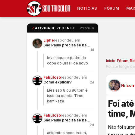
NOTÍCIAS
FÓRUM
MAI
ATIVIDADE RECENTE
Ver fórum
Liphe
respondeu em
São Paulo precisa se benzer
1d
levar aquele padre da
Inicio
›
Fórum
›
Ba
copa do Brasil de novo
Foi até longe de
Fabuloso
respondeu em
Como explicar?
2d
Nilson
Eles sao 8 ou 80 tbm é
isso ou queda. Time
Foi at
kamikaze
time, 
Fabuloso
respondeu em
São Paulo precisa se benzer
2d
Não foi surp
acidentes acontecem,