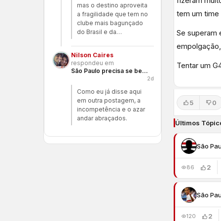
fizeram muit
mas o destino aproveita
tem um time 
a fragilidade que tem no
clube mais bagunçado
do Brasil e da…
Se superam e
empolgação, 
Nilson Caires
respondeu em
Tentar um G4
São Paulo precisa se benzer
2d
Como eu já disse aqui
em outra postagem, a
5
0
incompetência e o azar
andar abraçados.
Últimos Tópic
São Pau
2
86
São Pau
2
120