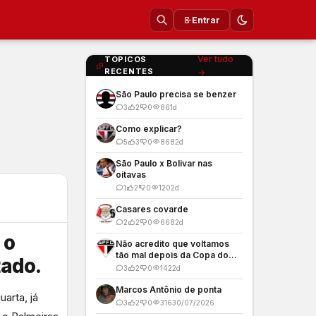
Entrar
Ver tudo
TOPICOS
RECENTES
→
São Paulo precisa se benzer
3
2
0
86
1d
Como explicar?
5
3
0
868
2d
São Paulo x Bolivar nas
oitavas
1
2
0
120
2d
Casares covarde
2
2
0
668
2d
 o
Não acredito que voltamos
tão mal depois da Copa do
tado.
Mundo
3
2
0
142
2d
Marcos Antônio de ponta
arta, já
3
2
0
316
30/07/2026