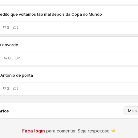
edito que voltamos tão mal depois da Copa do Mundo
0
3
s covarde
0
2
Antônio de ponta
0
3
rios
Faca login
para comentar. Seja respeitoso