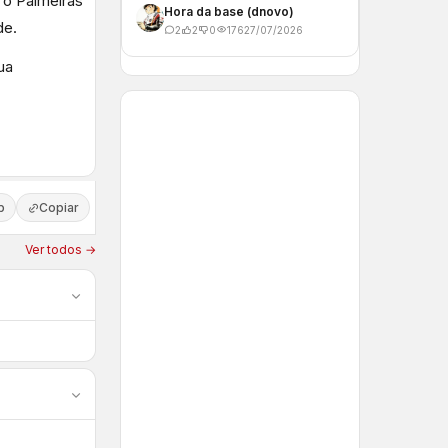
 o Palmeiras
Hora da base (dnovo)
de.
2
2
0
176
27/07/2026
ua
p
Copiar
Ver todos →