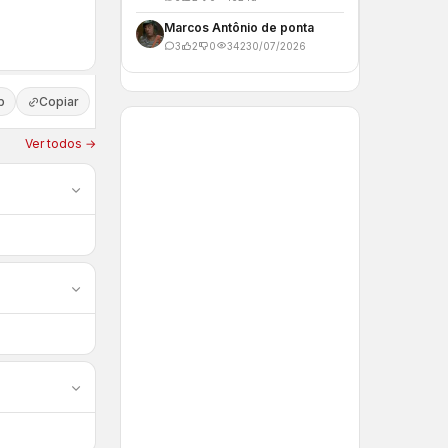
Marcos Antônio de ponta
3
2
0
342
30/07/2026
p
Copiar
Ver todos →