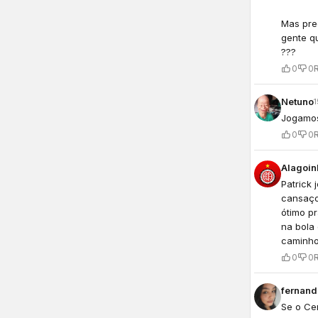
Mas prec
gente qu
???
0
0
Netuno
Jogamos
0
0
Alagoin
Patrick 
cansaço.
ótimo p
na bola
caminho
0
0
fernand
Se o Ce