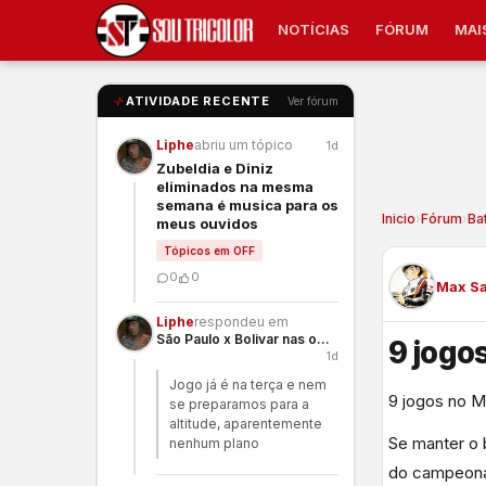
NOTÍCIAS
FÓRUM
MAI
ATIVIDADE RECENTE
Ver fórum
Liphe
abriu um tópico
1d
Zubeldia e Diniz
eliminados na mesma
semana é musica para os
Inicio
›
Fórum
›
Ba
meus ouvidos
Tópicos em OFF
0
0
Max S
Liphe
respondeu em
São Paulo x Bolivar nas oitavas
9 jogo
1d
Jogo já é na terça e nem
9 jogos no Mo
se preparamos para a
altitude, aparentemente
Se manter o 
nenhum plano
do campeona