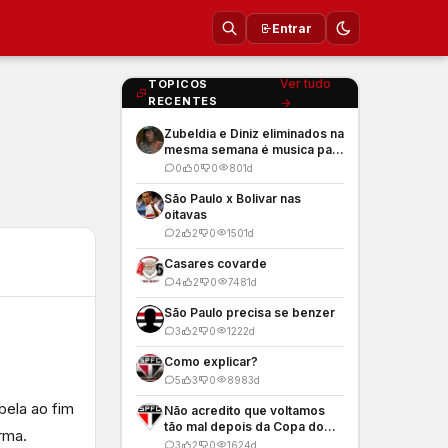
Entrar
Ver tudo
TOPICOS
RECENTES
→
Zubeldia e Diniz eliminados na
mesma semana é musica para
os meus ouvidos
0
0
0
80
1d
São Paulo x Bolivar nas
oitavas
2
2
0
150
1d
Casares covarde
4
2
0
748
1d
São Paulo precisa se benzer
3
2
0
122
2d
Como explicar?
5
3
0
898
3d
bela ao fim
Não acredito que voltamos
tão mal depois da Copa do
rma.
Mundo
3
2
0
162
4d