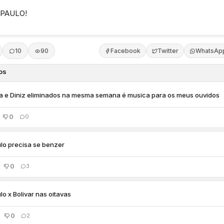
PAULO!
10
90
Facebook
Twitter
WhatsAp
os
a e Diniz eliminados na mesma semana é musica para os meus ouvidos
0
0
lo precisa se benzer
0
3
lo x Bolivar nas oitavas
0
2