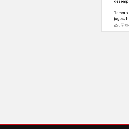
desempe
Tomara 
jogos, h
0
0