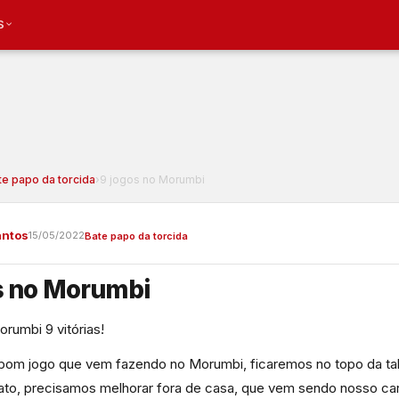
S
te papo da torcida
›
9 jogos no Morumbi
antos
15/05/2022
Bate papo da torcida
s no Morumbi
rumbi 9 vitórias!
bom jogo que vem fazendo no Morumbi, ficaremos no topo da ta
to, precisamos melhorar fora de casa, que vem sendo nosso ca