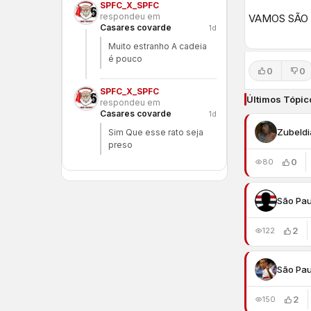
SPFC_X_SPFC
respondeu em
VAMOS SÃO 
Casares covarde
1d
Muito estranho A cadeia
é pouco
0
0
SPFC_X_SPFC
Últimos Tópic
respondeu em
Casares covarde
1d
Zubeldi
Sim Que esse rato seja
preso
0
80
São Pau
2
122
São Pau
2
150