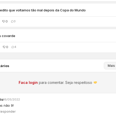
edito que voltamos tão mal depois da Copa do Mundo
0
3
s covarde
0
4
ários
Faca login
para comentar. Seja respeitoso
lo
16/05/2022
ias não 9!
Responder