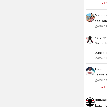
1 
Douglas
boa cam
0
0
Yara
15/
Com a t
Quase 30
0
0
Recaldi
Dentro 
0
0
1 
Critico
1
Exatame