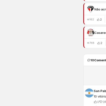
Não acr
2
162
Casare
2
748
10
Coment
San Pab
10 vitór
0
0