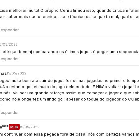
isa melhorar muito! O próprio Ceni afirmou isso, quando criticam fala
er saber mais que o técnico .. se o técnico disse que ta mal, qual os
Responder
15/05/2022
 até que bem hj comparando os últimos jogos, é pegar uma sequenci
Responder
has
15/05/2022
jogou muito bem até sair do jogo.. fez ótimas jogadas no primeiro tempo.
.No entanto gostei muito do jogo dele ao todo. E Nikão voltar a jogar b
ra nós. Vai ser um grande reforço assim que começar a jogar o que sa
 como hoje onde fez um lindo gol, apesar do toque do jogador do Cuia
.
Responder
aᵐᵒᵈ
15/05/2022
MOD
ni continuar com essa pegada fora de casa, nós com certeza vamos m