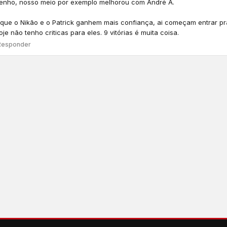
nho, nosso meio por exemplo melhorou com André A.
que o Nikão e o Patrick ganhem mais confiança, ai começam entrar pra
oje não tenho criticas para eles. 9 vitórias é muita coisa.
Responder