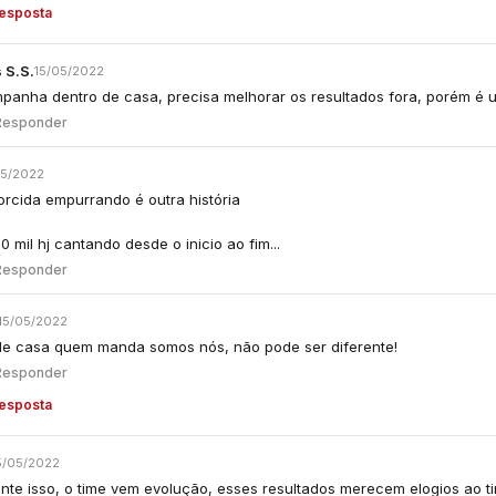
resposta
 S.S.
15/05/2022
panha dentro de casa, precisa melhorar os resultados fora, porém é
Responder
05/2022
orcida empurrando é outra história
 mil hj cantando desde o inicio ao fim...
Responder
15/05/2022
de casa quem manda somos nós, não pode ser diferente!
Responder
resposta
5/05/2022
nte isso, o time vem evolução, esses resultados merecem elogios ao ti