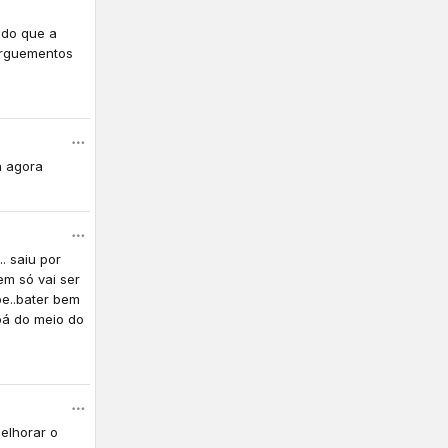
ndo que a
 arguementos
a agora
. saiu por
em só vai ser
be..bater bem
bá do meio do
elhorar o