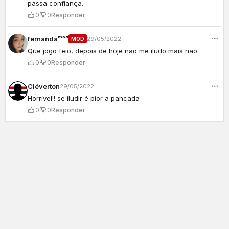
passa confiança.
0
0
Responder
fernandaᵐᵒᵈ
29/05/2022
MOD
Que jogo feio, depois de hoje não me iludo mais não
0
0
Responder
Cléverton
29/05/2022
Horrível!! se iludir é pior a pancada
0
0
Responder