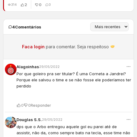
2
0
314
3
4
Comentários
Faca login
para comentar. Seja respeitoso
Alagoinhas
29/05/2022
Por que goleiro pra ser titular? É uma Corneta a Jandrei?
Porque ele salvou o time e se não fosse ele poderíamos ter
perdido
0
0
Responder
Douglas S.S.
29/05/2022
dps que o Arbo entregou aquele gol eu parei até de
assistir, não da, como sempre bato na tecla, esse time não