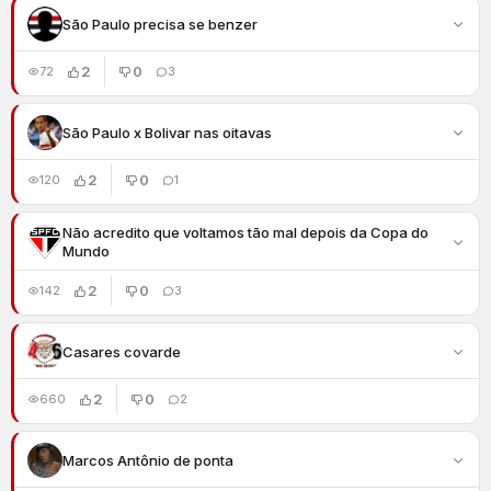
São Paulo precisa se benzer
2
0
72
3
São Paulo x Bolivar nas oitavas
2
0
120
1
Não acredito que voltamos tão mal depois da Copa do
Mundo
2
0
142
3
Casares covarde
2
0
660
2
Marcos Antônio de ponta