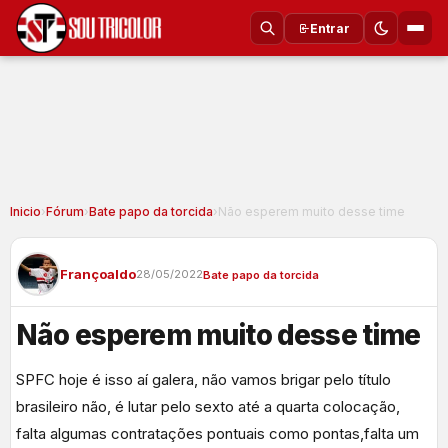
Entrar
Inicio
›
Fórum
›
Bate papo da torcida
›
Não esperem muito desse time
Françoaldo
28/05/2022
Bate papo da torcida
Não esperem muito desse time
SPFC hoje é isso aí galera, não vamos brigar pelo título
brasileiro não, é lutar pelo sexto até a quarta colocação,
falta algumas contratações pontuais como pontas,falta um