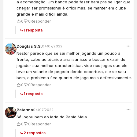
a acomodação. Um banco pode fazer bem pra se ligar que
chegar ser profissional é difícil mas, se manter em clube
grande é mais difícil ainda.
0
0
Responder
1 resposta
Douglas S.S.
04/07/2022
Nestor parece que se sai melhor jogando um pouco a
frente, cabe ao técnico analisar isso e buscar extrair do
jogador sua melhor característica, vide nos jogos que ele
teve um volante de pegada dando cobertura, ele se saiu
bem, o problema fica quanto ele joga mais defensivamente.
0
0
Responder
1 resposta
Palermo
04/07/2022
Só jogou bem ao lado do Pablo Maia
0
0
Responder
2 respostas