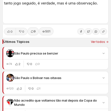
tanto jogo seguido, é verdade, mas é uma observação.
0
0
9
501
Últimos Tópicos
Ver todos →
São Paulo precisa se benzer
2
0
74
3
São Paulo x Bolivar nas oitavas
2
0
120
1
Não acredito que voltamos tão mal depois da Copa do
Mundo