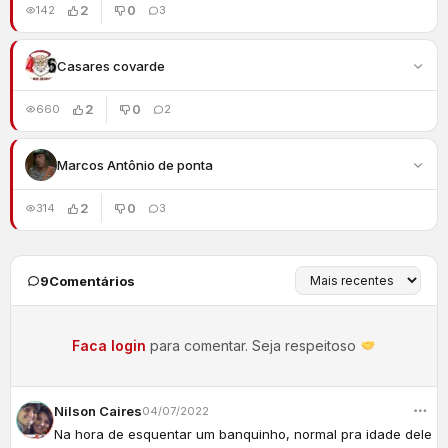
2
0
142
3
Casares covarde
2
0
660
2
Marcos Antônio de ponta
2
0
314
3
9
Comentários
Faca login
para comentar. Seja respeitoso
Nilson Caires
04/07/2022
Na hora de esquentar um banquinho, normal pra idade dele