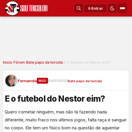
Entrar
Inicio
›
Fórum
›
Bate papo da torcida
›
E o futebol do Nestor eim?
Fernanda
04/07/2022
MOD
Bate papo da torcida
E o futebol do Nestor eim?
Quero cornetar ninguém, mas não tá fazendo nada
diferente, muito fraco nos últimos jogos, falta raça e sangue
no corpo. Ele tem um físico bom na questão de aguentar