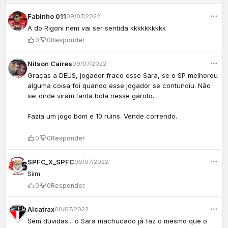
Fabinho 011
09/07/2022
A do Rigoni nem vai ser sentida kkkkkkkkkk
0
0
Responder
Nilson Caires
09/07/2022
Graças a DEUS, jogador fraco esse Sara, se o SP melhorou
alguma coisa foi quando esse jogador se contundiu. Não
sei onde viram tanta bola nesse garoto.
Fazia um jogo bom e 10 ruins. Vende correndo.
0
0
Responder
SPFC_X_SPFC
09/07/2022
Siim
0
0
Responder
Alcatrax
08/07/2022
Sem duvidas... o Sara machucado já faz o mesmo que o