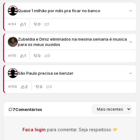
Quase 1 milhão por mês pra ficar no banco
1
0
94
1
Zubeldia e Diniz eliminados na mesma semana é musica
para os meus ouvidos
1
0
116
0
São Paulo precisa se benzer
2
0
158
3
7
Comentários
Faca login
para comentar. Seja respeitoso