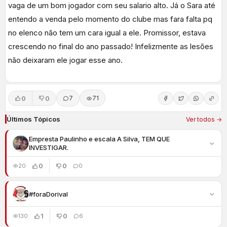
vaga de um bom jogador com seu salario alto. Já o Sara até
entendo a venda pelo momento do clube mas fara falta pq
no elenco não tem um cara igual a ele. Promissor, estava
crescendo no final do ano passado! Infelizmente as lesões
não deixaram ele jogar esse ano.
0
0
7
71
Últimos Tópicos
Ver todos →
Empresta Paulinho e escala A Silva, TEM QUE
INVESTIGAR.
0
0
20
0
#foraDorival
1
0
130
6