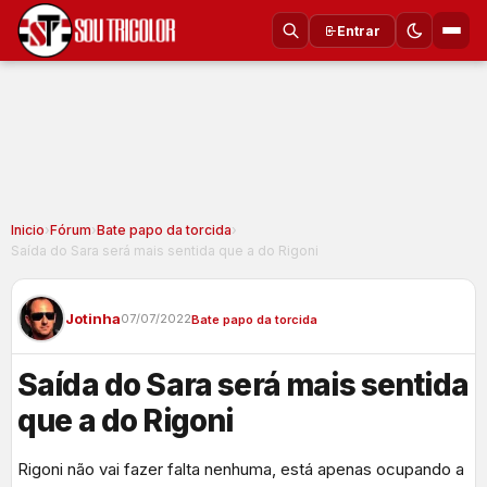
Entrar
Inicio
›
Fórum
›
Bate papo da torcida
›
Saída do Sara será mais sentida que a do Rigoni
Jotinha
07/07/2022
Bate papo da torcida
Saída do Sara será mais sentida
que a do Rigoni
Rigoni não vai fazer falta nenhuma, está apenas ocupando a