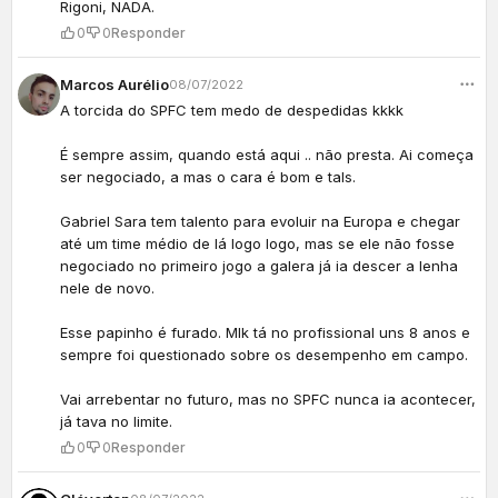
Rigoni, NADA.
0
0
Responder
Marcos Aurélio
08/07/2022
A torcida do SPFC tem medo de despedidas kkkk
É sempre assim, quando está aqui .. não presta. Ai começa
ser negociado, a mas o cara é bom e tals.
Gabriel Sara tem talento para evoluir na Europa e chegar
até um time médio de lá logo logo, mas se ele não fosse
negociado no primeiro jogo a galera já ia descer a lenha
nele de novo.
Esse papinho é furado. Mlk tá no profissional uns 8 anos e
sempre foi questionado sobre os desempenho em campo.
Vai arrebentar no futuro, mas no SPFC nunca ia acontecer,
já tava no limite.
0
0
Responder