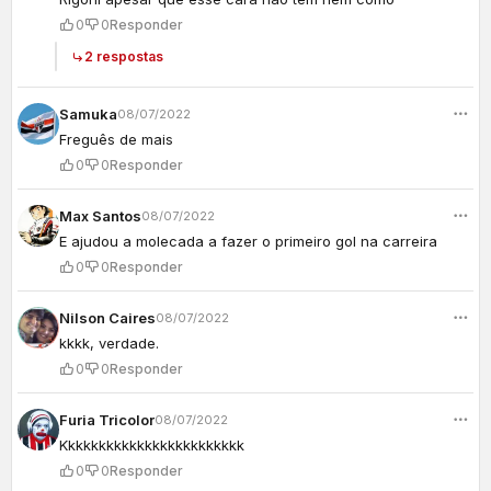
0
0
Responder
2 respostas
Samuka
08/07/2022
Freguês de mais
0
0
Responder
Max Santos
08/07/2022
E ajudou a molecada a fazer o primeiro gol na carreira
0
0
Responder
Nilson Caires
08/07/2022
kkkk, verdade.
0
0
Responder
Furia Tricolor
08/07/2022
Kkkkkkkkkkkkkkkkkkkkkkkk
0
0
Responder