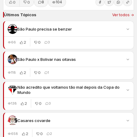
0
0
8
104
Últimos Tópicos
Ver todos →
São Paulo precisa se benzer
2
0
66
3
São Paulo x Bolivar nas oitavas
2
0
118
1
Não acredito que voltamos tão mal depois da Copa do
Mundo
2
0
138
3
Casares covarde
2
0
658
2