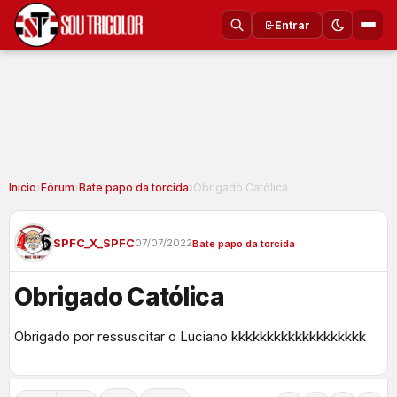
Entrar
Inicio
›
Fórum
›
Bate papo da torcida
›
Obrigado Católica
SPFC_X_SPFC
07/07/2022
Bate papo da torcida
Obrigado Católica
Obrigado por ressuscitar o Luciano kkkkkkkkkkkkkkkkkkk