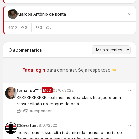
Marcos Antônio de ponta
2
0
310
3
8
Comentários
Faca login
para comentar. Seja respeitoso
fernandaᵐᵒᵈ
08/07/2022
MOD
KKKKKKKKKKKK real mesmo, deu classificação e uma
ressuscitada no craque de bola
0
0
Responder
Cléverton
08/07/2022
Incrível que ressuscita todo mundo menos o morto do
Rigoni apesar que esse cara não tem nem como