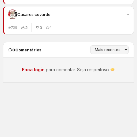
Casares covarde
2
0
738
4
0
Comentários
Faca login
para comentar. Seja respeitoso