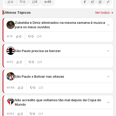
0
0
0
46
Últimos Tópicos
Ver todos →
Zubeldia e Diniz eliminados na mesma semana é musica
para os meus ouvidos
0
0
74
0
São Paulo precisa se benzer
2
0
112
3
São Paulo x Bolivar nas oitavas
2
0
148
2
Não acredito que voltamos tão mal depois da Copa do
Mundo
2
0
162
3