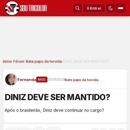
Entrar
Inicio
›
Fórum
›
Bate papo da torcida
›
DINIZ DEVE SER MANTIDO?
Fernanda
25/01/2021
MOD
Bate papo da torcida
DINIZ DEVE SER MANTIDO?
Após o brasileirão, Diniz deve continuar no cargo?