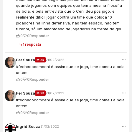
quando jogamos com equipes que tem a mesma filosofia
de bola, e pela entrevista que o Ceni deu pós jogo, é
realmente difícil jogar contra um time que coloca 10
jogadores na linha defensiva, não tem espaço, não tem
futebol, só um amontoado de jogadores na frente do gol.
0
0
Responder
1 resposta
Fer Souza
21/02/2022
MOD
#fechadocomceni é assim que se joga, time comeu a bola
ontem
0
0
Responder
Fer Souza
21/02/2022
MOD
#fechadocomceni é assim que se joga, time comeu a bola
ontem
0
0
Responder
Ingrid Souza
21/02/2022