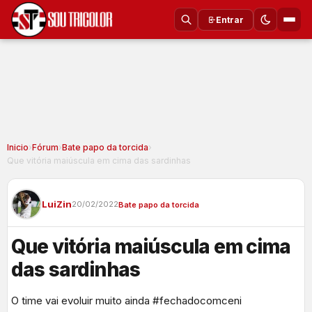
Entrar
Inicio
›
Fórum
›
Bate papo da torcida
›
Que vitória maiúscula em cima das sardinhas
LuiZin
20/02/2022
Bate papo da torcida
Que vitória maiúscula em cima
das sardinhas
O time vai evoluir muito ainda #fechadocomceni