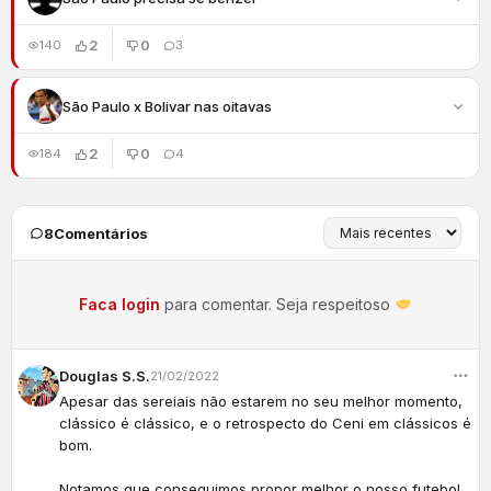
2
0
140
3
São Paulo x Bolivar nas oitavas
2
0
184
4
8
Comentários
Faca login
para comentar. Seja respeitoso
Douglas S.S.
21/02/2022
Apesar das sereiais não estarem no seu melhor momento,
clássico é clássico, e o retrospecto do Ceni em clássicos é
bom.
Notamos que conseguimos propor melhor o nosso futebol