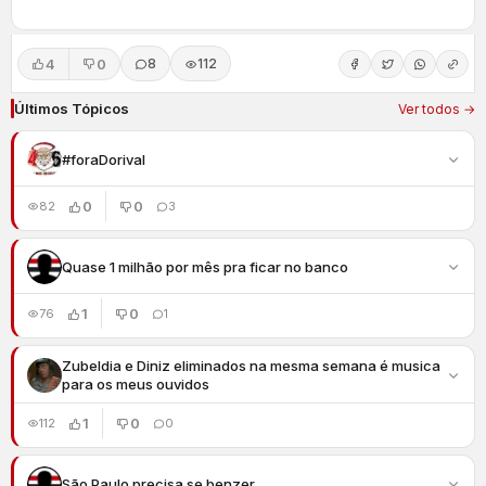
4
0
8
112
Últimos Tópicos
Ver todos →
#foraDorival
0
0
82
3
Quase 1 milhão por mês pra ficar no banco
1
0
76
1
Zubeldia e Diniz eliminados na mesma semana é musica
para os meus ouvidos
1
0
112
0
São Paulo precisa se benzer